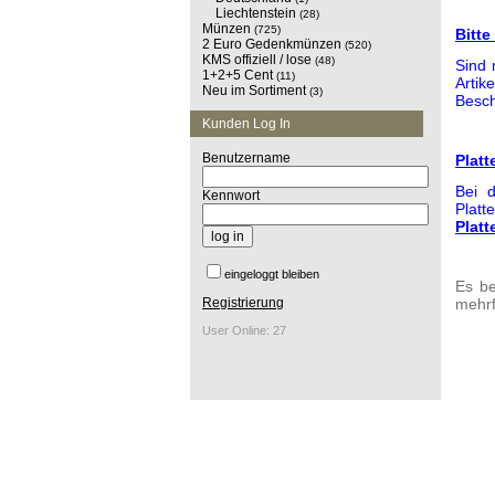
Liechtenstein
(28)
Münzen
(725)
Bitte
2 Euro Gedenkmünzen
(520)
KMS offiziell / lose
(48)
Sind 
1+2+5 Cent
(11)
Artik
Neu im Sortiment
(3)
Besch
Kunden Log In
Benutzername
Platt
Bei d
Kennwort
Platt
Platt
eingeloggt bleiben
Es be
Registrierung
mehrf
User Online: 27