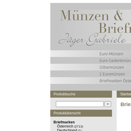
Produktsuche
Startse
Bri
Produktübersicht
Briefmarken
Österreich
(2713)
Deutschland
(1)