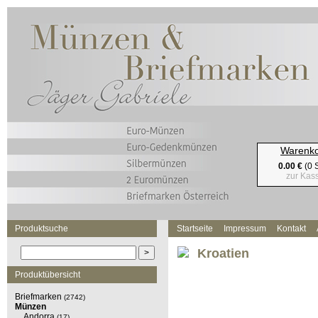
Warenk
0.00 €
(0 S
zur Kas
Produktsuche
Startseite
Impressum
Kontakt
Kroatien
Produktübersicht
Briefmarken
(2742)
Münzen
Andorra
(17)