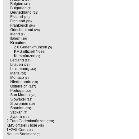
Belgien
(31)
Bulgarien
(1)
Deutschland
(51)
Estland
(28)
Finnland
(33)
Frankreich
(54)
Griechenland
(28)
Irland
(7)
Italien
(39)
Kroatien
2 € Gedenkmünzen
(5)
KMS offiziell / lose
Kursmünzen
(1)
Lettland
(18)
Litauen
(21)
Luxemburg
(44)
Malta
(56)
Monaco
(1)
Niederlande
(19)
Österreich
(127)
Portugal
(32)
San Marino
(20)
Slowakei
(22)
Slowenien
(19)
Spanien
(29)
Vatikan
(4)
Zypern
(18)
2 Euro Gedenkmünzen
(520)
KMS offiziell / lose
(48)
1+2+5 Cent
(11)
Neu im Sortiment
(3)