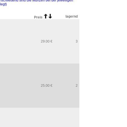
Anschließend sind die Münzen bei der jeweiligen
legt)
lagernd
Preis
29.00 €
3
25.00 €
2