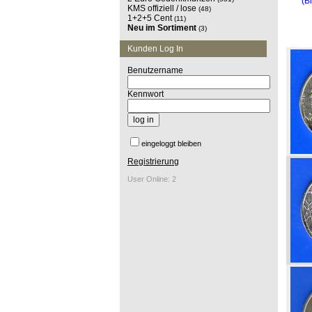
(B
KMS offiziell / lose
(48)
1+2+5 Cent
(11)
Neu im Sortiment
(3)
Kunden Log In
Benutzername
Kennwort
eingeloggt bleiben
Registrierung
User Online: 2