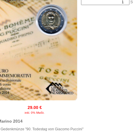
St
29.00 €
inkl. 0% MwSt.
Marino 2014
 Gedenkmünze "90. Todestag von Giacomo Puccini"