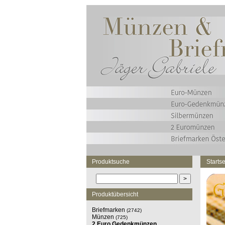
Produktsuche
Startse
Produktübersicht
Briefmarken
(2742)
Münzen
(725)
2 Euro Gedenkmünzen