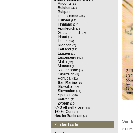
Andorra
(13)
Belgien
(33)
Bulgarien
Deutschland
(46)
Estland
(21)
Finnland
(34)
Frankreich
(36)
Griechenland
(27)
Irland
(6)
Italien
(36)
Kroatien
(5)
Lettland
(18)
Litauen
(20)
Luxemburg
(42)
Malta
(36)
Monaco
(1)
Niederlande
(6)
Österreich
(8)
Portugal
(31)
San Marino
(18)
Slowakei
(22)
Slowenien
(21)
Spanien
(26)
Vatikan
(4)
Zypern
(10)
KMS offiziell / lose
(48)
1+2+5 Cent
(11)
Neu im Sortiment
(3)
San 
Kunden Log In
2 Euro