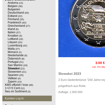
Andorra
(13)
Belgien
(36)
Bulgarien
Deutschland
(46)
Estland
(22)
Finnland
(35)
Frankreich
(40)
Griechenland
(27)
Irland
(6)
Italien
(37)
Kroatien
(5)
Lettland
(18)
Litauen
(20)
Luxemburg
(42)
Malta
(37)
Monaco
(1)
Niederlande
(6)
Österreich
(8)
Portugal
(31)
3.00 €
San Marino
(18)
inkl. 0% Mw
Slowakei
(22)
Slowenien
(21)
Slowakei 2023
Spanien
(26)
Vatikan
(4)
2 Euro Gedenkmünze "200 Jahre regu
Zypern
(10)
KMS offiziell / lose
(48)
prägefrisch aus Rolle
1+2+5 Cent
(11)
Neu im Sortiment
(3)
Auflage: 1.000.000
Kunden Log In