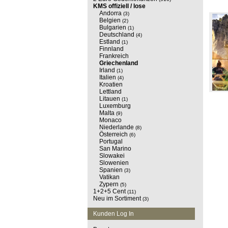
KMS offiziell / lose
Andorra
(3)
Belgien
(2)
Bulgarien
(1)
Deutschland
(4)
Estland
(1)
Finnland
Frankreich
Griechenland
Irland
(1)
Italien
(4)
Kroatien
Lettland
Litauen
(1)
Luxemburg
Malta
(9)
Monaco
Niederlande
(8)
Österreich
(6)
Portugal
San Marino
Slowakei
Slowenien
Spanien
(3)
Vatikan
Zypern
(5)
1+2+5 Cent
(11)
Neu im Sortiment
(3)
Kunden Log In