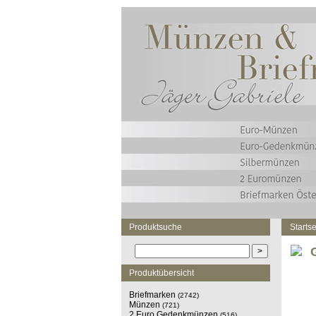
Produktsuche
Startse
Produktübersicht
Briefmarken
(2742)
Münzen
(721)
2 Euro Gedenkmünzen
(516)