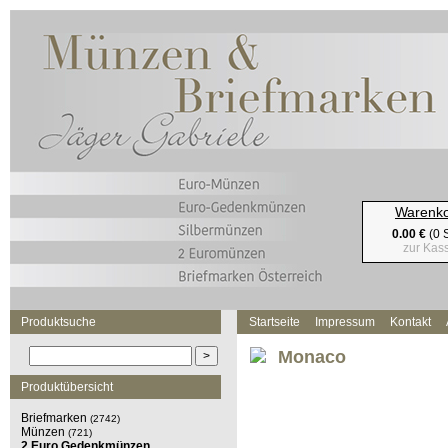
Warenk
0.00 €
(0 S
zur Kas
Produktsuche
Startseite
Impressum
Kontakt
Monaco
Produktübersicht
Briefmarken
(2742)
Münzen
(721)
2 Euro Gedenkmünzen