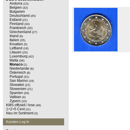
Andorra
(13)
Belgien
(32)
Bulgarien
Deutschland
(45)
Estland
(21)
Finnland
(34)
Frankreich
(35)
Griechenland
(27)
Irland
(6)
Italien
(35)
Kroatien
(5)
Lettland
(18)
Litauen
(20)
Luxemburg
(42)
Malta
(36)
Monaco
(1)
Niederlande
(6)
Österreich
(8)
Portugal
(31)
San Marino
(18)
Slowakei
(22)
Slowenien
(21)
Spanien
(26)
Vatikan
(4)
Zypern
(10)
KMS offiziell / lose
(48)
1+2+5 Cent
(11)
Neu im Sortiment
(3)
Kunden Log In